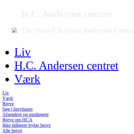
H.C. Andersen centret
The Hans Christian Andersen Centr
Liv
H.C. Andersen centret
Værk
Liv
Værk
Breve
Søg i brevbasen
Afsendere og modtagere
Breve om HCA
Ikke tidligere trykte breve
Alle breve