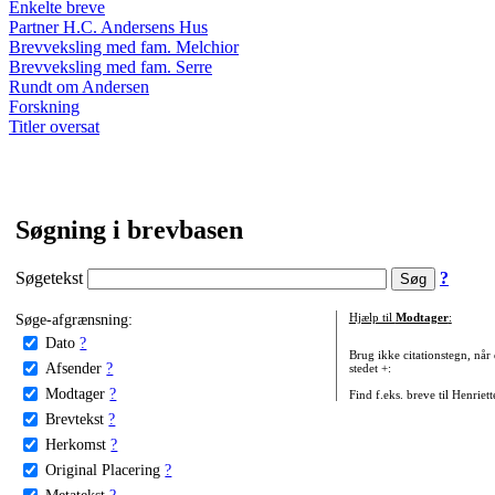
Enkelte breve
Partner H.C. Andersens Hus
Brevveksling med fam. Melchior
Brevveksling med fam. Serre
Rundt om Andersen
Forskning
Titler oversat
Søgning i brevbasen
Søgetekst
?
Søge-afgrænsning:
Hjælp til
Modtager
:
Dato
?
Brug ikke citationstegn, når
Afsender
?
stedet +:
Modtager
?
Find f.eks. breve til Henriet
Brevtekst
?
Herkomst
?
Original Placering
?
Metatekst
?