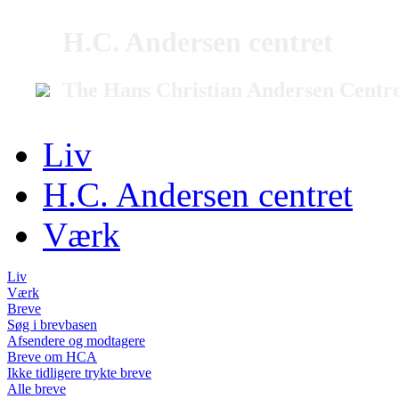
H.C. Andersen centret
The Hans Christian Andersen Centr
Liv
H.C. Andersen centret
Værk
Liv
Værk
Breve
Søg i brevbasen
Afsendere og modtagere
Breve om HCA
Ikke tidligere trykte breve
Alle breve