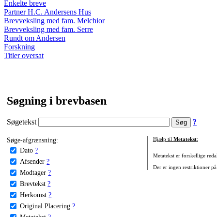
Enkelte breve
Partner H.C. Andersens Hus
Brevveksling med fam. Melchior
Brevveksling med fam. Serre
Rundt om Andersen
Forskning
Titler oversat
Søgning i brevbasen
Søgetekst
?
Søge-afgrænsning:
Hjælp til
Metatekst
:
Dato
?
Metatekst er forskellige reda
Afsender
?
Der er ingen restriktioner på
Modtager
?
Brevtekst
?
Herkomst
?
Original Placering
?
Metatekst
?