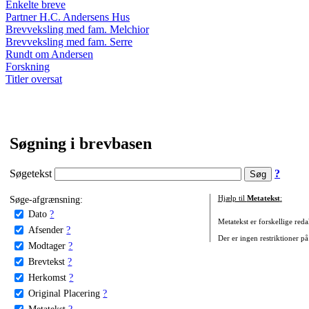
Enkelte breve
Partner H.C. Andersens Hus
Brevveksling med fam. Melchior
Brevveksling med fam. Serre
Rundt om Andersen
Forskning
Titler oversat
Søgning i brevbasen
Søgetekst
?
Søge-afgrænsning:
Hjælp til
Metatekst
:
Dato
?
Metatekst er forskellige reda
Afsender
?
Der er ingen restriktioner på
Modtager
?
Brevtekst
?
Herkomst
?
Original Placering
?
Metatekst
?