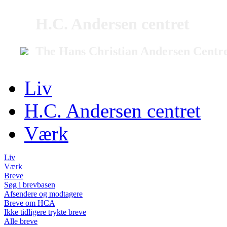
H.C. Andersen centret
The Hans Christian Andersen Centr
Liv
H.C. Andersen centret
Værk
Liv
Værk
Breve
Søg i brevbasen
Afsendere og modtagere
Breve om HCA
Ikke tidligere trykte breve
Alle breve