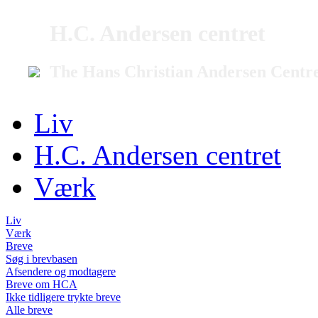
H.C. Andersen centret
The Hans Christian Andersen Centr
Liv
H.C. Andersen centret
Værk
Liv
Værk
Breve
Søg i brevbasen
Afsendere og modtagere
Breve om HCA
Ikke tidligere trykte breve
Alle breve