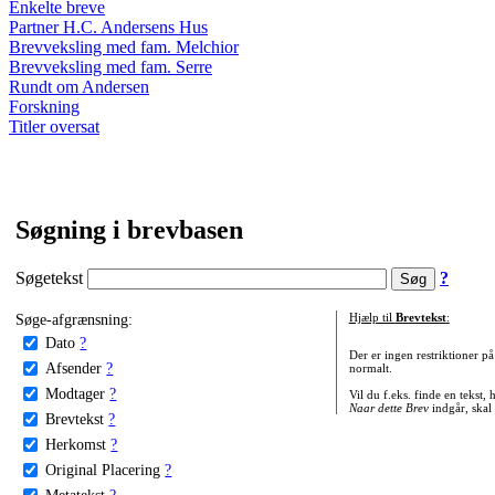
Enkelte breve
Partner H.C. Andersens Hus
Brevveksling med fam. Melchior
Brevveksling med fam. Serre
Rundt om Andersen
Forskning
Titler oversat
Søgning i brevbasen
Søgetekst
?
Søge-afgrænsning:
Hjælp til
Brevtekst
:
Dato
?
Der er ingen restriktioner p
Afsender
?
normalt.
Modtager
?
Vil du f.eks. finde en tekst,
Naar dette Brev
indgår, skal
Brevtekst
?
Herkomst
?
Original Placering
?
Metatekst
?