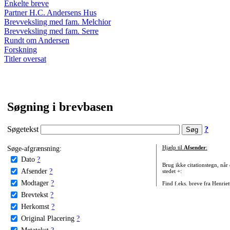
Enkelte breve
Partner H.C. Andersens Hus
Brevveksling med fam. Melchior
Brevveksling med fam. Serre
Rundt om Andersen
Forskning
Titler oversat
Søgning i brevbasen
Søgetekst
?
Søge-afgrænsning:
Hjælp til
Afsender
:
Dato
?
Brug ikke citationstegn, når
Afsender
?
stedet +:
Modtager
?
Find f.eks. breve fra Henrie
Brevtekst
?
Herkomst
?
Original Placering
?
Metatekst
?