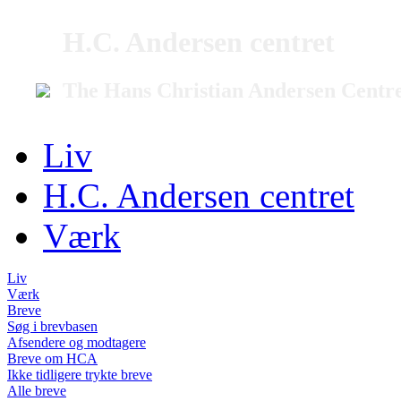
H.C. Andersen centret
The Hans Christian Andersen Centr
Liv
H.C. Andersen centret
Værk
Liv
Værk
Breve
Søg i brevbasen
Afsendere og modtagere
Breve om HCA
Ikke tidligere trykte breve
Alle breve