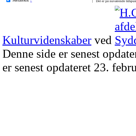
Det er på nuværende tidspun
Kulturvidenskaber
ved
Denne side er senest opdat
er senest opdateret 23. febr