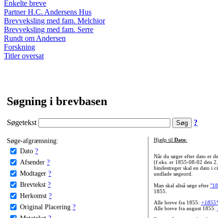
Enkelte breve
Partner H.C. Andersens Hus
Brevveksling med fam. Melchior
Brevveksling med fam. Serre
Rundt om Andersen
Forskning
Titler oversat
Søgning i brevbasen
Søgetekst
?
Søge-afgrænsning:
Hjælp til
Dato
:
Dato
?
Når du søger efter dato er
Afsender
?
(f.eks. er 1855-08-02 den 2
bindestreger skal en dato i c
Modtager
?
undlade søgeord.
Brevtekst
?
Man skal altså søge efter
"18
1855.
Herkomst
?
Alle breve fra 1855:
+1855
Original Placering
?
Alle breve fra august 1855:
Metatekst
?