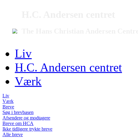
H.C. Andersen centret
The Hans Christian Andersen Centr
Liv
H.C. Andersen centret
Værk
Liv
Værk
Breve
Søg i brevbasen
Afsendere og modtagere
Breve om HCA
Ikke tidligere trykte breve
Alle breve