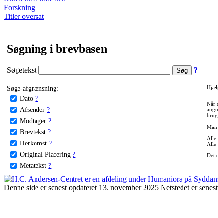
Forskning
Titler oversat
Søgning i brevbasen
Søgetekst
?
Søge-afgrænsning:
Hjæl
Dato
?
Når 
Afsender
?
augu
bruge
Modtager
?
Man 
Brevtekst
?
Alle
Herkomst
?
Alle
Original Placering
?
Det 
Metatekst
?
Denne side er senest opdateret 13. november 2025 Netstedet er senest