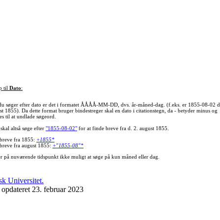
p til
Dato
:
du søger efter dato er det i formatet ÅÅÅÅ-MM-DD, dvs. år-måned-dag. (f.eks. er 1855-08-02 d
st 1855). Da dette format bruger bindestreger skal en dato i citationstegn, da - betyder minus og
s til at undlade søgeord.
skal altså søge efter
"1855-08-02"
for at finde breve fra d. 2. august 1855.
 breve fra 1855:
+1855*
 breve fra august 1855:
+"1855-08"*
er på nuværende tidspunkt ikke muligt at søge på kun måned eller dag.
 opdateret 23. februar 2023