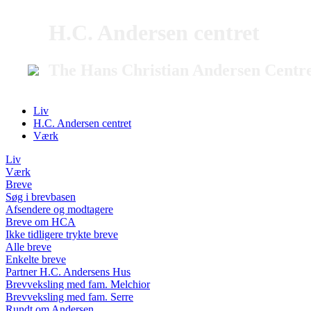
H.C. Andersen centret
The Hans Christian Andersen Centr
Liv
H.C. Andersen centret
Værk
Liv
Værk
Breve
Søg i brevbasen
Afsendere og modtagere
Breve om HCA
Ikke tidligere trykte breve
Alle breve
Enkelte breve
Partner H.C. Andersens Hus
Brevveksling med fam. Melchior
Brevveksling med fam. Serre
Rundt om Andersen