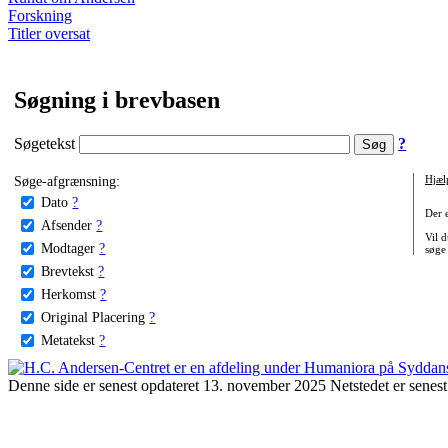
Forskning
Titler oversat
Søgning i brevbasen
Søgetekst
?
Søge-afgrænsning:
Hjæl
Dato
?
Der 
Afsender
?
Vil d
Modtager
?
søge
Brevtekst
?
Herkomst
?
Original Placering
?
Metatekst
?
Denne side er senest opdateret 13. november 2025 Netstedet er senest