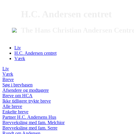
H.C. Andersen centret
The Hans Christian Andersen Centr
Liv
H.C. Andersen centret
Værk
Liv
Værk
Breve
Søg i brevbasen
Afsendere og modtagere
Breve om HCA
Ikke tidligere trykte breve
Alle breve
Enkelte breve
Partner H.C. Andersens Hus
Brevveksling med fam. Melchior
Brevveksling med fam. Serre
Rundt om Andersen