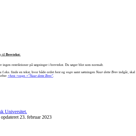
p til
Brevtekst
:
er ingen restriktioner på søgninger i brevtekst. Du søger blot som normalt.
u f.eks. finde en tekst, hvor både ordet
hest
og
vogn
samt sætningen
Naar dette Brev
indgår, skal
 efter
+hest +vogn +"Naar dette Brev"
.
 opdateret 23. februar 2023