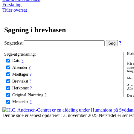
Forskning
Titler oversat
Søgning i brevbasen
Søgetekst
?
Søge-afgrænsning:
Hjæl
Dato
?
Når 
Afsender
?
augu
bruge
Modtager
?
Man 
Brevtekst
?
Alle
Herkomst
?
Alle
Original Placering
?
Det 
Metatekst
?
Denne side er senest opdateret 13. november 2025 Netstedet er senest