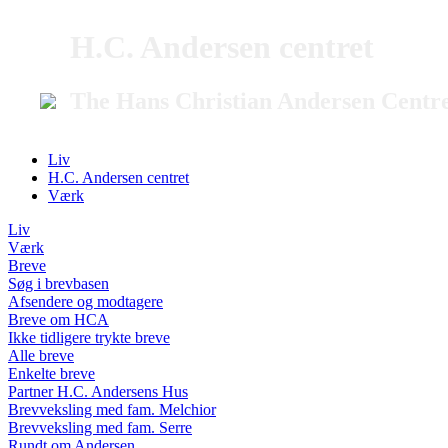
H.C. Andersen centret
The Hans Christian Andersen Centr
Liv
H.C. Andersen centret
Værk
Liv
Værk
Breve
Søg i brevbasen
Afsendere og modtagere
Breve om HCA
Ikke tidligere trykte breve
Alle breve
Enkelte breve
Partner H.C. Andersens Hus
Brevveksling med fam. Melchior
Brevveksling med fam. Serre
Rundt om Andersen