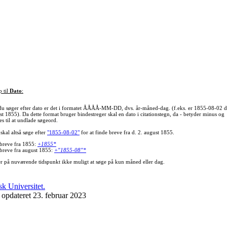
p til
Dato
:
du søger efter dato er det i formatet ÅÅÅÅ-MM-DD, dvs. år-måned-dag. (f.eks. er 1855-08-02 d
st 1855). Da dette format bruger bindestreger skal en dato i citationstegn, da - betyder minus og
s til at undlade søgeord.
skal altså søge efter
"1855-08-02"
for at finde breve fra d. 2. august 1855.
 breve fra 1855:
+1855*
 breve fra august 1855:
+"1855-08"*
er på nuværende tidspunkt ikke muligt at søge på kun måned eller dag.
 opdateret 23. februar 2023