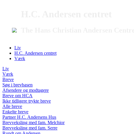
H.C. Andersen centret
The Hans Christian Andersen Centr
Liv
H.C. Andersen centret
Værk
Liv
Værk
Breve
Søg i brevbasen
Afsendere og modtagere
Breve om HCA
Ikke tidligere trykte breve
Alle breve
Enkelte breve
Partner H.C. Andersens Hus
Brevveksling med fam. Melchior
Brevveksling med fam. Serre
Rundt om Andersen