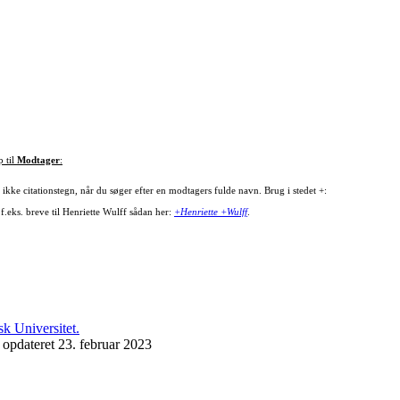
p til
Modtager
:
ikke citationstegn, når du søger efter en modtagers fulde navn. Brug i stedet +:
f.eks. breve til Henriette Wulff sådan her:
+Henriette +Wulff
.
 opdateret 23. februar 2023