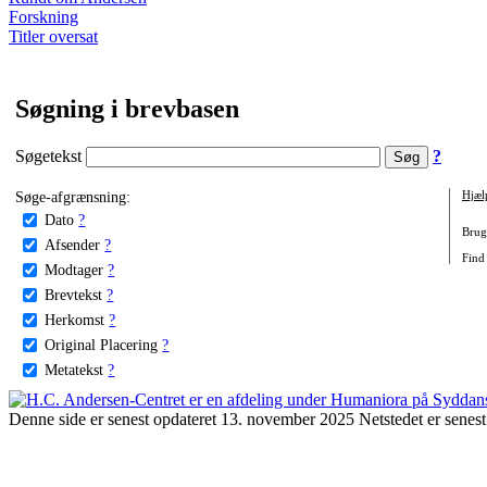
Forskning
Titler oversat
Søgning i brevbasen
Søgetekst
?
Søge-afgrænsning:
Hjæl
Dato
?
Brug 
Afsender
?
Find 
Modtager
?
Brevtekst
?
Herkomst
?
Original Placering
?
Metatekst
?
Denne side er senest opdateret 13. november 2025 Netstedet er senest