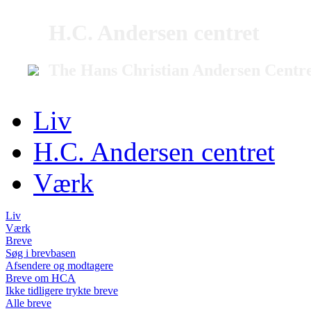
H.C. Andersen centret
The Hans Christian Andersen Centr
Liv
H.C. Andersen centret
Værk
Liv
Værk
Breve
Søg i brevbasen
Afsendere og modtagere
Breve om HCA
Ikke tidligere trykte breve
Alle breve