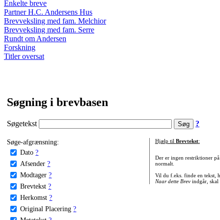
Enkelte breve
Partner H.C. Andersens Hus
Brevveksling med fam. Melchior
Brevveksling med fam. Serre
Rundt om Andersen
Forskning
Titler oversat
Søgning i brevbasen
Søgetekst
?
Søge-afgrænsning:
Hjælp til
Brevtekst
:
Dato
?
Der er ingen restriktioner p
Afsender
?
normalt.
Modtager
?
Vil du f.eks. finde en tekst,
Naar dette Brev
indgår, skal
Brevtekst
?
Herkomst
?
Original Placering
?
Metatekst
?