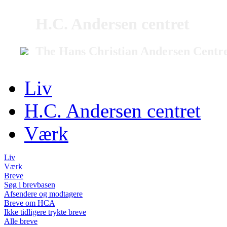
H.C. Andersen centret
The Hans Christian Andersen Centr
Liv
H.C. Andersen centret
Værk
Liv
Værk
Breve
Søg i brevbasen
Afsendere og modtagere
Breve om HCA
Ikke tidligere trykte breve
Alle breve