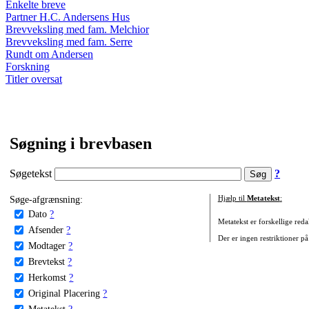
Enkelte breve
Partner H.C. Andersens Hus
Brevveksling med fam. Melchior
Brevveksling med fam. Serre
Rundt om Andersen
Forskning
Titler oversat
Søgning i brevbasen
Søgetekst
?
Søge-afgrænsning:
Hjælp til
Metatekst
:
Dato
?
Metatekst er forskellige reda
Afsender
?
Der er ingen restriktioner på
Modtager
?
Brevtekst
?
Herkomst
?
Original Placering
?
Metatekst
?