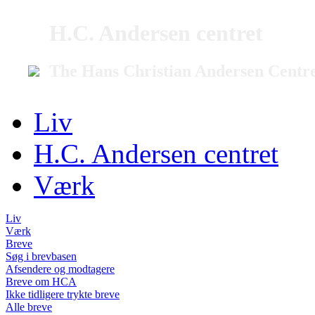
H.C. Andersen centret
The Hans Christian Andersen Centr
Liv
H.C. Andersen centret
Værk
Liv
Værk
Breve
Søg i brevbasen
Afsendere og modtagere
Breve om HCA
Ikke tidligere trykte breve
Alle breve