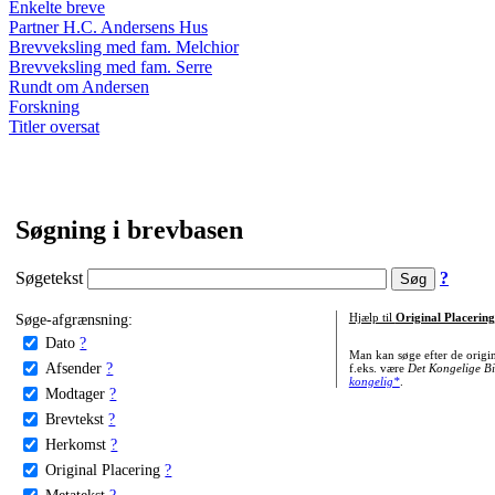
Enkelte breve
Partner H.C. Andersens Hus
Brevveksling med fam. Melchior
Brevveksling med fam. Serre
Rundt om Andersen
Forskning
Titler oversat
Søgning i brevbasen
Søgetekst
?
Søge-afgrænsning:
Hjælp til
Original Placering
Dato
?
Man kan søge efter de origi
Afsender
?
f.eks. være
Det Kongelige Bi
kongelig*
.
Modtager
?
Brevtekst
?
Herkomst
?
Original Placering
?
Metatekst
?