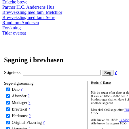
Enkelte breve
Partner H.C. Andersens Hus
Brevveksling med fam. Melchior
Brevveksling med fam. Serre
Rundt om Andersen
Forskning
Titler oversat
Søgning i brevbasen
Søgetekst
?
Søge-afgrænsning:
Hjælp til
Dato
:
Dato
?
Når du søger efter dato er
Afsender
?
(f.eks. er 1855-08-02 den 2
bindestreger skal en dato i c
Modtager
?
undlade søgeord.
Brevtekst
?
Man skal altså søge efter
"18
1855.
Herkomst
?
Alle breve fra 1855:
+1855
Original Placering
?
Alle breve fra august 1855:
Metatekst
?