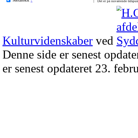
Det er på nuværende tidspun
Kulturvidenskaber
ved
Denne side er senest opdat
er senest opdateret 23. febr