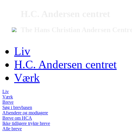
H.C. Andersen centret
The Hans Christian Andersen Centr
Liv
H.C. Andersen centret
Værk
Liv
Værk
Breve
Søg i brevbasen
Afsendere og modtagere
Breve om HCA
Ikke tidligere trykte breve
Alle breve