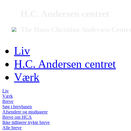
H.C. Andersen centret
The Hans Christian Andersen Centr
Liv
H.C. Andersen centret
Værk
Liv
Værk
Breve
Søg i brevbasen
Afsendere og modtagere
Breve om HCA
Ikke tidligere trykte breve
Alle breve