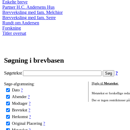
Enkelte breve
Partner H.C. Andersens Hus
Brevveksling med fam. Melchior
Brevveksling med fam. Serre
Rundt om Andersen
Forskning
Titler oversat
Søgning i brevbasen
Søgetekst
?
Søge-afgrænsning:
Hjælp til
Metatekst
:
Dato
?
Metatekst er forskellige reda
Afsender
?
Der er ingen restriktioner på
Modtager
?
Brevtekst
?
Herkomst
?
Original Placering
?
Metatekst
?