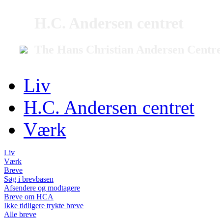
H.C. Andersen centret
The Hans Christian Andersen Centr
Liv
H.C. Andersen centret
Værk
Liv
Værk
Breve
Søg i brevbasen
Afsendere og modtagere
Breve om HCA
Ikke tidligere trykte breve
Alle breve