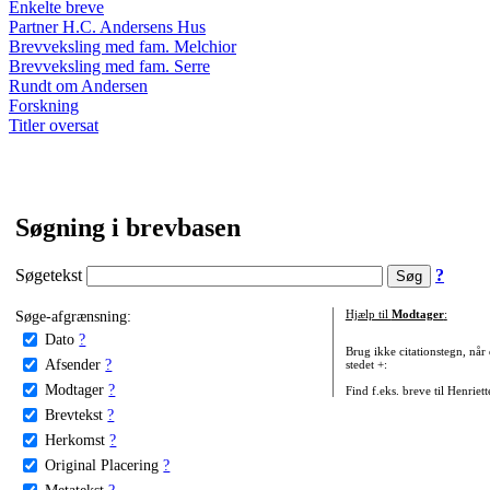
Enkelte breve
Partner H.C. Andersens Hus
Brevveksling med fam. Melchior
Brevveksling med fam. Serre
Rundt om Andersen
Forskning
Titler oversat
Søgning i brevbasen
Søgetekst
?
Søge-afgrænsning:
Hjælp til
Modtager
:
Dato
?
Brug ikke citationstegn, når
Afsender
?
stedet +:
Modtager
?
Find f.eks. breve til Henriet
Brevtekst
?
Herkomst
?
Original Placering
?
Metatekst
?