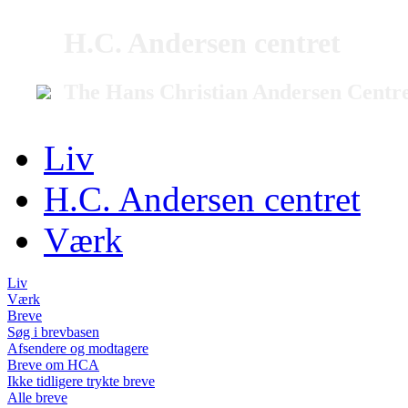
H.C. Andersen centret
The Hans Christian Andersen Centr
Liv
H.C. Andersen centret
Værk
Liv
Værk
Breve
Søg i brevbasen
Afsendere og modtagere
Breve om HCA
Ikke tidligere trykte breve
Alle breve