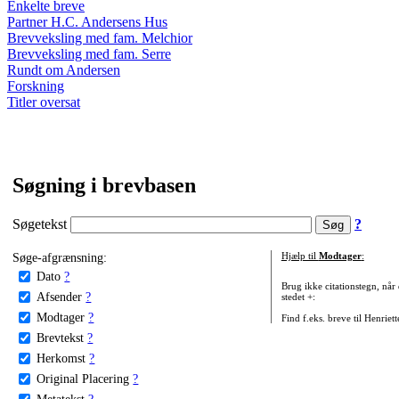
Enkelte breve
Partner H.C. Andersens Hus
Brevveksling med fam. Melchior
Brevveksling med fam. Serre
Rundt om Andersen
Forskning
Titler oversat
Søgning i brevbasen
Søgetekst
?
Søge-afgrænsning:
Hjælp til
Modtager
:
Dato
?
Brug ikke citationstegn, når
Afsender
?
stedet +:
Modtager
?
Find f.eks. breve til Henriet
Brevtekst
?
Herkomst
?
Original Placering
?
Metatekst
?