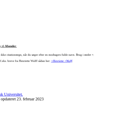
p til
Afsender
:
ikke citationstegn, når du søger efter en modtagers fulde navn. Brug i stedet +:
 f.eks. breve fra Henriette Wulff sådan her:
+Henriette +Wulff
.
 opdateret 23. februar 2023