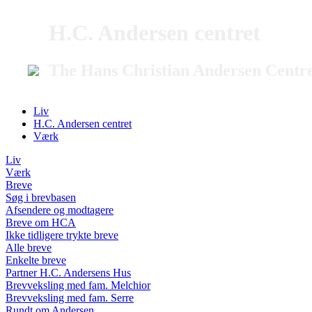
H.C. Andersen centret
The Hans Christian Andersen Centr
Liv
H.C. Andersen centret
Værk
Liv
Værk
Breve
Søg i brevbasen
Afsendere og modtagere
Breve om HCA
Ikke tidligere trykte breve
Alle breve
Enkelte breve
Partner H.C. Andersens Hus
Brevveksling med fam. Melchior
Brevveksling med fam. Serre
Rundt om Andersen