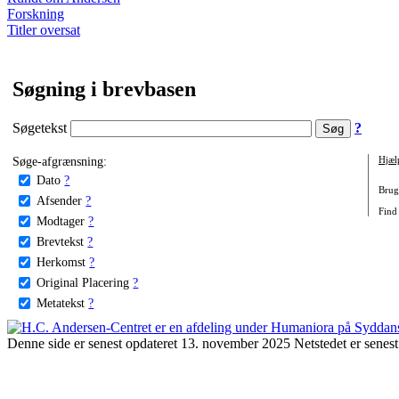
Forskning
Titler oversat
Søgning i brevbasen
Søgetekst
?
Søge-afgrænsning:
Hjæl
Dato
?
Brug 
Afsender
?
Find
Modtager
?
Brevtekst
?
Herkomst
?
Original Placering
?
Metatekst
?
Denne side er senest opdateret 13. november 2025 Netstedet er senest