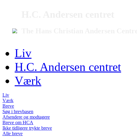
H.C. Andersen centret
The Hans Christian Andersen Centr
Liv
H.C. Andersen centret
Værk
Liv
Værk
Breve
Søg i brevbasen
Afsendere og modtagere
Breve om HCA
Ikke tidligere trykte breve
Alle breve