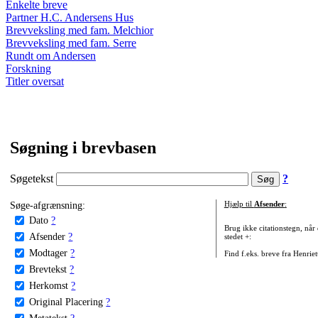
Enkelte breve
Partner H.C. Andersens Hus
Brevveksling med fam. Melchior
Brevveksling med fam. Serre
Rundt om Andersen
Forskning
Titler oversat
Søgning i brevbasen
Søgetekst
?
Søge-afgrænsning:
Hjælp til
Afsender
:
Dato
?
Brug ikke citationstegn, når
Afsender
?
stedet +:
Modtager
?
Find f.eks. breve fra Henrie
Brevtekst
?
Herkomst
?
Original Placering
?
Metatekst
?