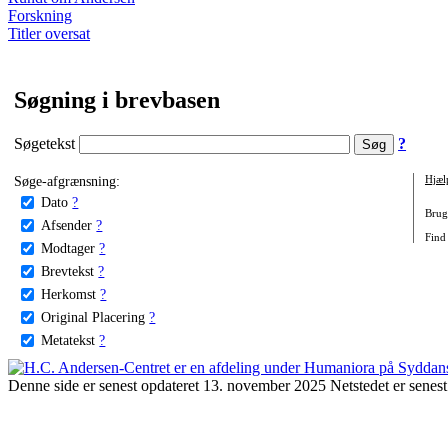
Forskning
Titler oversat
Søgning i brevbasen
Søgetekst
?
Søge-afgrænsning:
Hjæl
Dato
?
Brug 
Afsender
?
Find
Modtager
?
Brevtekst
?
Herkomst
?
Original Placering
?
Metatekst
?
Denne side er senest opdateret 13. november 2025 Netstedet er senest