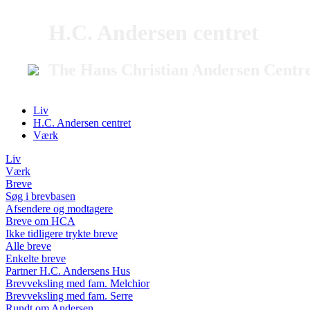
H.C. Andersen centret
The Hans Christian Andersen Centr
Liv
H.C. Andersen centret
Værk
Liv
Værk
Breve
Søg i brevbasen
Afsendere og modtagere
Breve om HCA
Ikke tidligere trykte breve
Alle breve
Enkelte breve
Partner H.C. Andersens Hus
Brevveksling med fam. Melchior
Brevveksling med fam. Serre
Rundt om Andersen