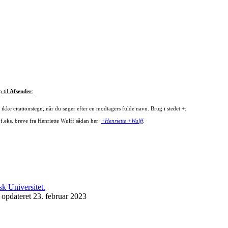
p til
Afsender
:
ikke citationstegn, når du søger efter en modtagers fulde navn. Brug i stedet +:
 f.eks. breve fra Henriette Wulff sådan her:
+Henriette +Wulff
.
 opdateret 23. februar 2023