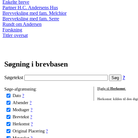
Enkelte breve
Partner H.C. Andersens Hus
Brevveksling med fam. Melchior
Brevveksling med fam. Serre
Rundt om Andersen
Forskning
Titler oversat
Søgning i brevbasen
Søgetekst
?
Søge-afgrænsning:
Hjælp til
Herkomst
:
Dato
?
Herkomst: kilden til den digi
Afsender
?
Modtager
?
Brevtekst
?
Herkomst
?
Original Placering
?
Metatekst
?