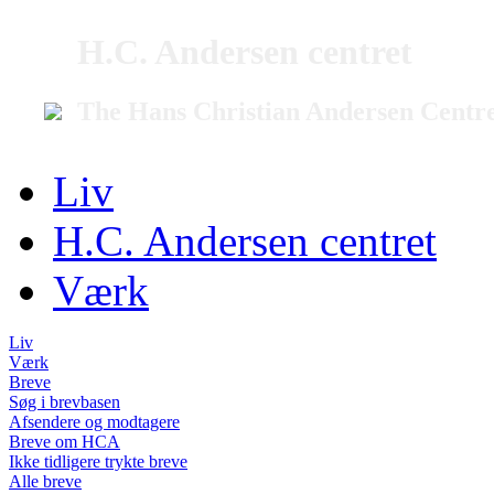
H.C. Andersen centret
The Hans Christian Andersen Centr
Liv
H.C. Andersen centret
Værk
Liv
Værk
Breve
Søg i brevbasen
Afsendere og modtagere
Breve om HCA
Ikke tidligere trykte breve
Alle breve