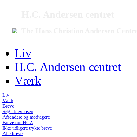
H.C. Andersen centret
The Hans Christian Andersen Centr
Liv
H.C. Andersen centret
Værk
Liv
Værk
Breve
Søg i brevbasen
Afsendere og modtagere
Breve om HCA
Ikke tidligere trykte breve
Alle breve