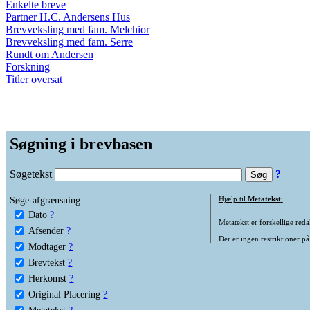
Enkelte breve
Partner H.C. Andersens Hus
Brevveksling med fam. Melchior
Brevveksling med fam. Serre
Rundt om Andersen
Forskning
Titler oversat
Søgning i brevbasen
Søgetekst
?
Søge-afgrænsning:
Hjælp til
Metatekst
:
Dato
?
Metatekst er forskellige reda
Afsender
?
Der er ingen restriktioner på
Modtager
?
Brevtekst
?
Herkomst
?
Original Placering
?
Metatekst
?