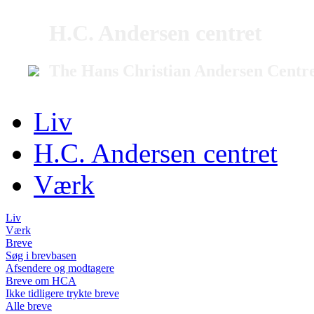
H.C. Andersen centret
The Hans Christian Andersen Centr
Liv
H.C. Andersen centret
Værk
Liv
Værk
Breve
Søg i brevbasen
Afsendere og modtagere
Breve om HCA
Ikke tidligere trykte breve
Alle breve