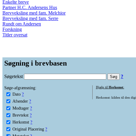
Enkelte breve
Partner H.C. Andersens Hus
Brevveksling med fam. Melchior
Brevveksling med fam. Serre
Rundt om Andersen
Forskning
Titler oversat
Søgning i brevbasen
Søgetekst
?
Søge-afgrænsning:
Hjælp til
Herkomst
:
Dato
?
Herkomst: kilden til den digi
Afsender
?
Modtager
?
Brevtekst
?
Herkomst
?
Original Placering
?
Metatekst
?