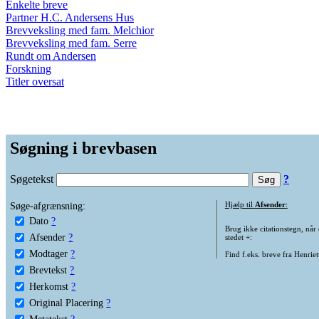
Enkelte breve
Partner H.C. Andersens Hus
Brevveksling med fam. Melchior
Brevveksling med fam. Serre
Rundt om Andersen
Forskning
Titler oversat
Søgning i brevbasen
Søgetekst
?
Søge-afgrænsning:
Hjælp til
Afsender
:
Dato
?
Brug ikke citationstegn, når
Afsender
?
stedet +:
Modtager
?
Find f.eks. breve fra Henrie
Brevtekst
?
Herkomst
?
Original Placering
?
Metatekst
?