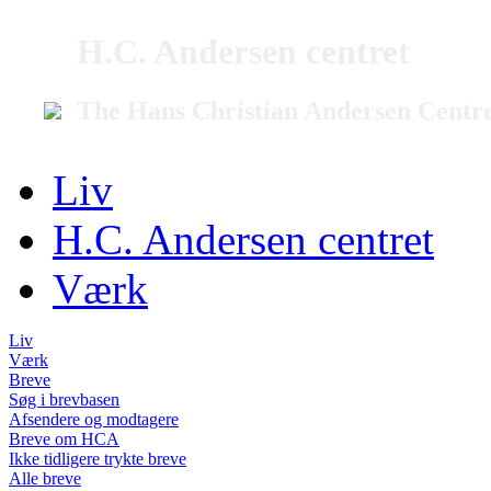
H.C. Andersen centret
The Hans Christian Andersen Centr
Liv
H.C. Andersen centret
Værk
Liv
Værk
Breve
Søg i brevbasen
Afsendere og modtagere
Breve om HCA
Ikke tidligere trykte breve
Alle breve