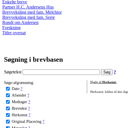
Enkelte breve
Partner H.C. Andersens Hus
Brevveksling med fam. Melchior
Brevveksling med fam. Serre
Rundt om Andersen
Forskning
Titler oversat
Søgning i brevbasen
Søgetekst
?
Søge-afgrænsning:
Hjælp til
Herkomst
:
Dato
?
Herkomst: kilden til den digi
Afsender
?
Modtager
?
Brevtekst
?
Herkomst
?
Original Placering
?
Metatekst
?