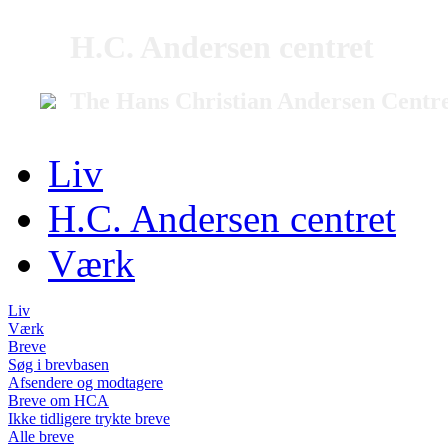
H.C. Andersen centret
The Hans Christian Andersen Centr
Liv
H.C. Andersen centret
Værk
Liv
Værk
Breve
Søg i brevbasen
Afsendere og modtagere
Breve om HCA
Ikke tidligere trykte breve
Alle breve