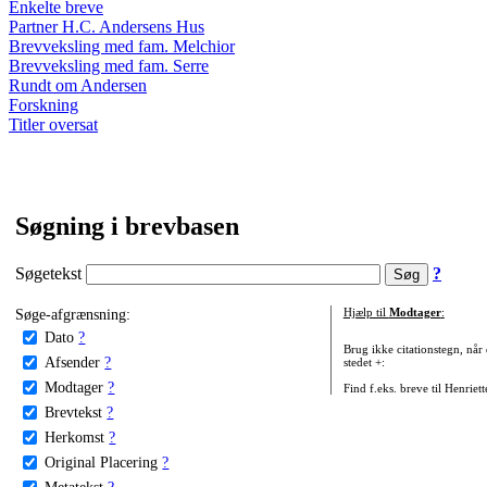
Enkelte breve
Partner H.C. Andersens Hus
Brevveksling med fam. Melchior
Brevveksling med fam. Serre
Rundt om Andersen
Forskning
Titler oversat
Søgning i brevbasen
Søgetekst
?
Søge-afgrænsning:
Hjælp til
Modtager
:
Dato
?
Brug ikke citationstegn, når
Afsender
?
stedet +:
Modtager
?
Find f.eks. breve til Henriet
Brevtekst
?
Herkomst
?
Original Placering
?
Metatekst
?