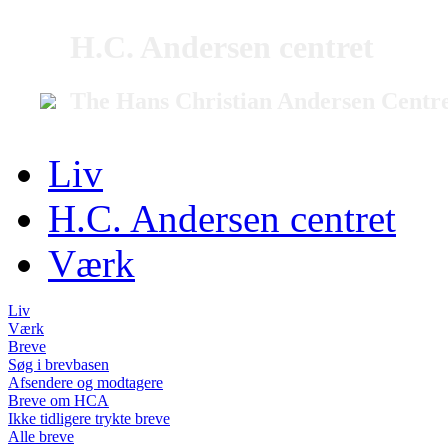
H.C. Andersen centret
The Hans Christian Andersen Centr
Liv
H.C. Andersen centret
Værk
Liv
Værk
Breve
Søg i brevbasen
Afsendere og modtagere
Breve om HCA
Ikke tidligere trykte breve
Alle breve