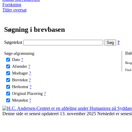
Forskning
Titler oversat
Søgning i brevbasen
Søgetekst
?
Søge-afgrænsning:
Hjæl
Dato
?
Brug 
Afsender
?
Find
Modtager
?
Brevtekst
?
Herkomst
?
Original Placering
?
Metatekst
?
Denne side er senest opdateret 13. november 2025 Netstedet er senest