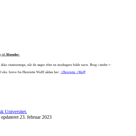
p til
Afsender
:
ikke citationstegn, når du søger efter en modtagers fulde navn. Brug i stedet +:
 f.eks. breve fra Henriette Wulff sådan her:
+Henriette +Wulff
.
 opdateret 23. februar 2023