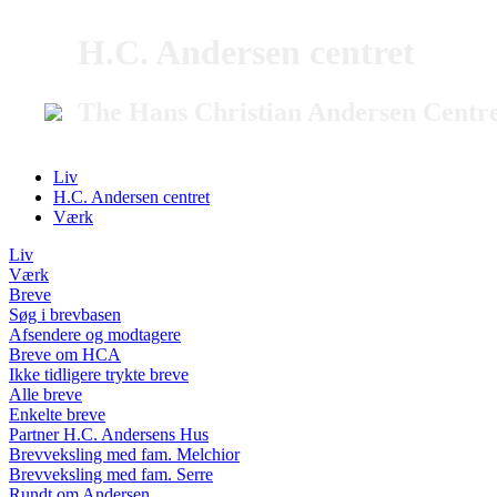
H.C. Andersen centret
The Hans Christian Andersen Centr
Liv
H.C. Andersen centret
Værk
Liv
Værk
Breve
Søg i brevbasen
Afsendere og modtagere
Breve om HCA
Ikke tidligere trykte breve
Alle breve
Enkelte breve
Partner H.C. Andersens Hus
Brevveksling med fam. Melchior
Brevveksling med fam. Serre
Rundt om Andersen