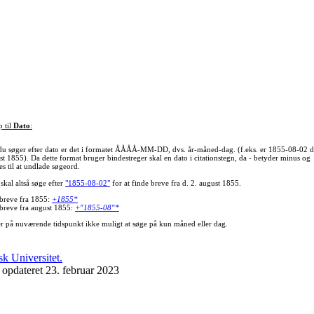
p til
Dato
:
du søger efter dato er det i formatet ÅÅÅÅ-MM-DD, dvs. år-måned-dag. (f.eks. er 1855-08-02 d
st 1855). Da dette format bruger bindestreger skal en dato i citationstegn, da - betyder minus og
s til at undlade søgeord.
skal altså søge efter
"1855-08-02"
for at finde breve fra d. 2. august 1855.
 breve fra 1855:
+1855*
 breve fra august 1855:
+"1855-08"*
er på nuværende tidspunkt ikke muligt at søge på kun måned eller dag.
 opdateret 23. februar 2023