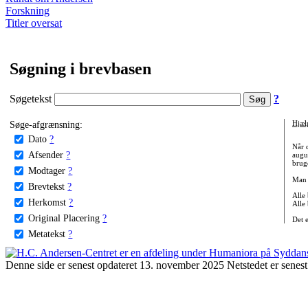
Forskning
Titler oversat
Søgning i brevbasen
Søgetekst
?
Søge-afgrænsning:
Hjæl
Dato
?
Når 
Afsender
?
augu
bruge
Modtager
?
Man 
Brevtekst
?
Alle
Herkomst
?
Alle
Original Placering
?
Det 
Metatekst
?
Denne side er senest opdateret 13. november 2025 Netstedet er senest