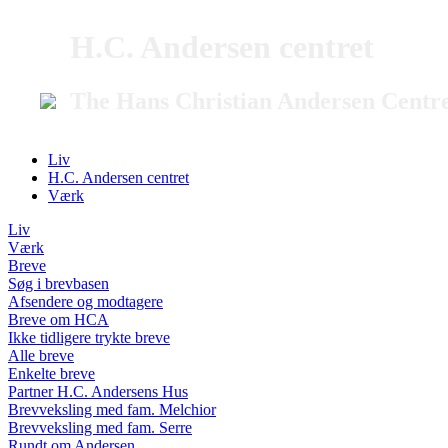
H.C. Andersen centret
The Hans Christian Andersen Centr
Liv
H.C. Andersen centret
Værk
Liv
Værk
Breve
Søg i brevbasen
Afsendere og modtagere
Breve om HCA
Ikke tidligere trykte breve
Alle breve
Enkelte breve
Partner H.C. Andersens Hus
Brevveksling med fam. Melchior
Brevveksling med fam. Serre
Rundt om Andersen