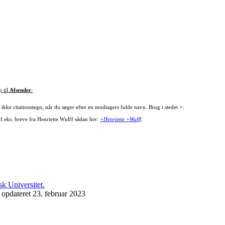
p til
Afsender
:
ikke citationstegn, når du søger efter en modtagers fulde navn. Brug i stedet +:
 f.eks. breve fra Henriette Wulff sådan her:
+Henriette +Wulff
.
 opdateret 23. februar 2023