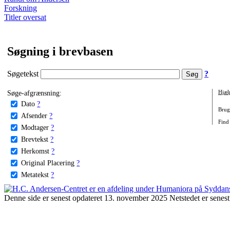
Forskning
Titler oversat
Søgning i brevbasen
Søgetekst
?
Søge-afgrænsning:
Hjæl
Dato
?
Brug 
Afsender
?
Find
Modtager
?
Brevtekst
?
Herkomst
?
Original Placering
?
Metatekst
?
Denne side er senest opdateret 13. november 2025 Netstedet er senest