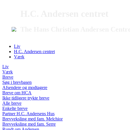
H.C. Andersen centret
The Hans Christian Andersen Centr
Liv
H.C. Andersen centret
Værk
Liv
Værk
Breve
Søg i brevbasen
Afsendere og modtagere
Breve om HCA
Ikke tidligere trykte breve
Alle breve
Enkelte breve
Partner H.C. Andersens Hus
Brevveksling med fam. Melchior
Brevveksling med fam. Serre
Rundt om Andersen