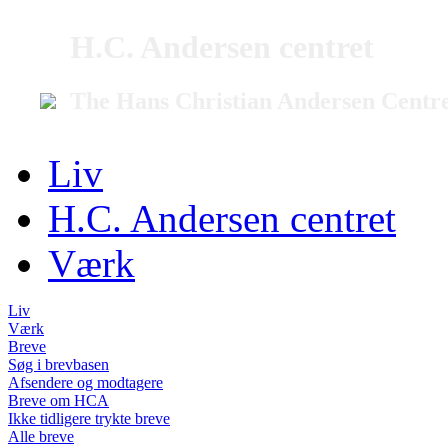
H.C. Andersen centret
The Hans Christian Andersen Centr
Liv
H.C. Andersen centret
Værk
Liv
Værk
Breve
Søg i brevbasen
Afsendere og modtagere
Breve om HCA
Ikke tidligere trykte breve
Alle breve