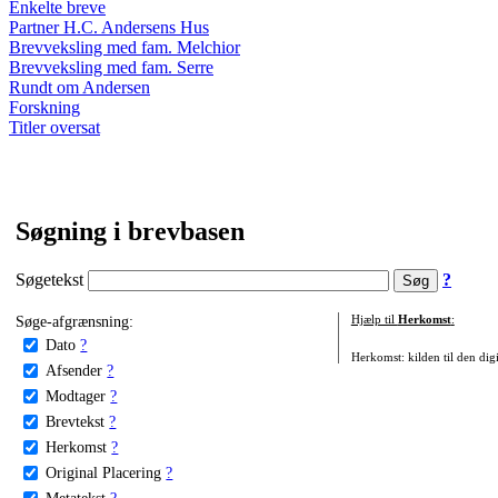
Enkelte breve
Partner H.C. Andersens Hus
Brevveksling med fam. Melchior
Brevveksling med fam. Serre
Rundt om Andersen
Forskning
Titler oversat
Søgning i brevbasen
Søgetekst
?
Søge-afgrænsning:
Hjælp til
Herkomst
:
Dato
?
Herkomst: kilden til den digi
Afsender
?
Modtager
?
Brevtekst
?
Herkomst
?
Original Placering
?
Metatekst
?