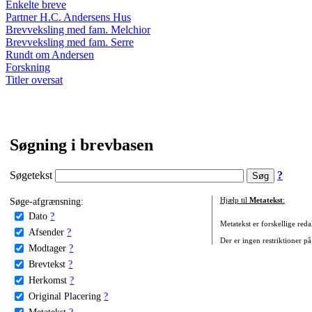
Enkelte breve
Partner H.C. Andersens Hus
Brevveksling med fam. Melchior
Brevveksling med fam. Serre
Rundt om Andersen
Forskning
Titler oversat
Søgning i brevbasen
Søgetekst
?
Søge-afgrænsning:
Hjælp til
Metatekst
:
Dato
?
Metatekst er forskellige reda
Afsender
?
Der er ingen restriktioner på
Modtager
?
Brevtekst
?
Herkomst
?
Original Placering
?
Metatekst
?