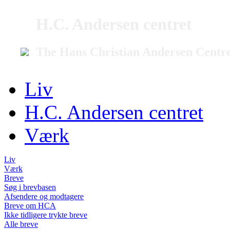
H.C. Andersen centret
The Hans Christian Andersen Centr
Liv
H.C. Andersen centret
Værk
Liv
Værk
Breve
Søg i brevbasen
Afsendere og modtagere
Breve om HCA
Ikke tidligere trykte breve
Alle breve