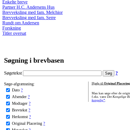
Enkelte breve
Partner H.C. Andersens Hus
Brevveksling med fam. Melchior
Brevveksling med fam. Serre
Rundt om Andersen
Forskning
Titler oversat
Søgning i brevbasen
Søgetekst
?
Søge-afgrænsning:
Hjælp til
Original Placering
Dato
?
Man kan søge efter de origi
Afsender
?
f.eks. være
Det Kongelige Bi
kongelig*
.
Modtager
?
Brevtekst
?
Herkomst
?
Original Placering
?
Metatekst
?