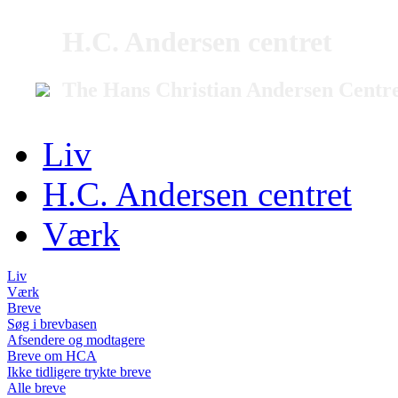
H.C. Andersen centret
The Hans Christian Andersen Centr
Liv
H.C. Andersen centret
Værk
Liv
Værk
Breve
Søg i brevbasen
Afsendere og modtagere
Breve om HCA
Ikke tidligere trykte breve
Alle breve