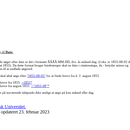
p til
Dato
:
du søger efter dato er det i formatet ÅÅÅÅ-MM-DD, dvs. år-måned-dag. (f.eks. er 1855-08-02 d
st 1855). Da dette format bruger bindestreger skal en dato i citationstegn, da - betyder minus og
s til at undlade søgeord.
skal altså søge efter
"1855-08-02"
for at finde breve fra d. 2. august 1855.
 breve fra 1855:
+1855*
 breve fra august 1855:
+"1855-08"*
er på nuværende tidspunkt ikke muligt at søge på kun måned eller dag.
 opdateret 23. februar 2023