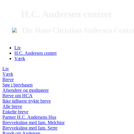
H.C. Andersen centret
The Hans Christian Andersen Centr
Liv
H.C. Andersen centret
Værk
Liv
Værk
Breve
Søg i brevbasen
Afsendere og modtagere
Breve om HCA
Ikke tidligere trykte breve
Alle breve
Enkelte breve
Partner H.C. Andersens Hus
Brevveksling med fam. Melchior
Brevveksling med fam. Serre
Rundt om Andersen