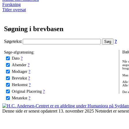
Forskning
Titler oversat
Søgning i brevbasen
Søgetekst
?
Søge-afgrænsning:
Hjæl
Dato
?
Når 
Afsender
?
augu
bruge
Modtager
?
Man 
Brevtekst
?
Alle
Herkomst
?
Alle
Original Placering
?
Det 
Metatekst
?
Denne side er senest opdateret 13. november 2025 Netstedet er senest