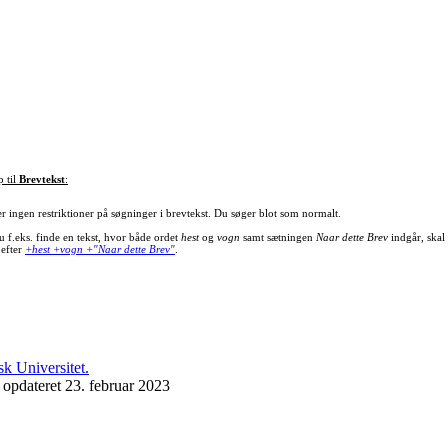
p til
Brevtekst
:
er ingen restriktioner på søgninger i brevtekst. Du søger blot som normalt.
u f.eks. finde en tekst, hvor både ordet
hest
og
vogn
samt sætningen
Naar dette Brev
indgår, skal
 efter
+hest +vogn +"Naar dette Brev"
.
 opdateret 23. februar 2023