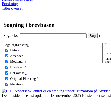
Forskning
Titler oversat
Søgning i brevbasen
Søgetekst
?
Søge-afgrænsning:
Hjæl
Dato
?
Der 
Afsender
?
Vil d
Modtager
?
søge
Brevtekst
?
Herkomst
?
Original Placering
?
Metatekst
?
Denne side er senest opdateret 13. november 2025 Netstedet er senest