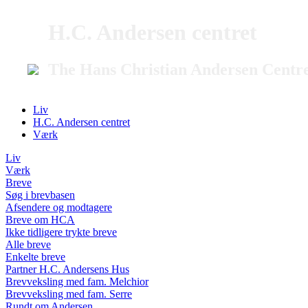
H.C. Andersen centret
The Hans Christian Andersen Centr
Liv
H.C. Andersen centret
Værk
Liv
Værk
Breve
Søg i brevbasen
Afsendere og modtagere
Breve om HCA
Ikke tidligere trykte breve
Alle breve
Enkelte breve
Partner H.C. Andersens Hus
Brevveksling med fam. Melchior
Brevveksling med fam. Serre
Rundt om Andersen