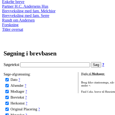
Enkelte breve
Partner H.C. Andersens Hus
Brevveksling med fam. Melchior
Brevveksling med fam. Serre
Rundt om Andersen
Forskning
Titler oversat
Søgning i brevbasen
Søgetekst
?
Søge-afgrænsning:
Hjælp til
Modtager
:
Dato
?
Brug ikke citationstegn, når
Afsender
?
stedet +:
Modtager
?
Find f.eks. breve til Henriet
Brevtekst
?
Herkomst
?
Original Placering
?
Metatekst
?