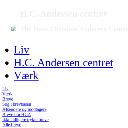
H.C. Andersen centret
The Hans Christian Andersen Centr
Liv
H.C. Andersen centret
Værk
Liv
Værk
Breve
Søg i brevbasen
Afsendere og modtagere
Breve om HCA
Ikke tidligere trykte breve
Alle breve