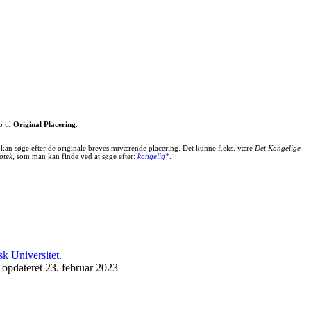
p til
Original Placering
:
kan søge efter de originale breves nuværende placering. Det kunne f.eks. være
Det Kongelige
otek
, som man kan finde ved at søge efter:
kongelig*
.
 opdateret 23. februar 2023