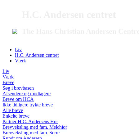
H.C. Andersen centret
The Hans Christian Andersen Centr
Liv
H.C. Andersen centret
Værk
Liv
Værk
Breve
Søg i brevbasen
Afsendere og modtagere
Breve om HCA
Ikke tidligere trykte breve
Alle breve
Enkelte breve
Partner H.C. Andersens Hus
Brevveksling med fam. Melchior
Brevveksling med fam. Serre
Rundt om Andersen