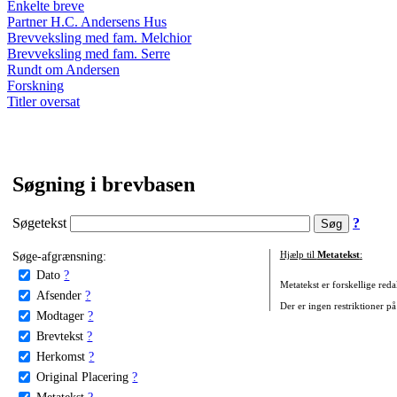
Enkelte breve
Partner H.C. Andersens Hus
Brevveksling med fam. Melchior
Brevveksling med fam. Serre
Rundt om Andersen
Forskning
Titler oversat
Søgning i brevbasen
Søgetekst
?
Søge-afgrænsning:
Hjælp til
Metatekst
:
Dato
?
Metatekst er forskellige reda
Afsender
?
Der er ingen restriktioner på
Modtager
?
Brevtekst
?
Herkomst
?
Original Placering
?
Metatekst
?