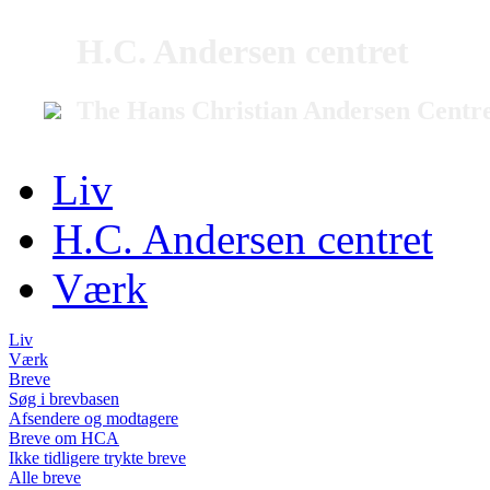
H.C. Andersen centret
The Hans Christian Andersen Centr
Liv
H.C. Andersen centret
Værk
Liv
Værk
Breve
Søg i brevbasen
Afsendere og modtagere
Breve om HCA
Ikke tidligere trykte breve
Alle breve