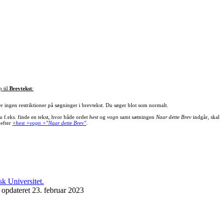
p til
Brevtekst
:
er ingen restriktioner på søgninger i brevtekst. Du søger blot som normalt.
u f.eks. finde en tekst, hvor både ordet
hest
og
vogn
samt sætningen
Naar dette Brev
indgår, skal
 efter
+hest +vogn +"Naar dette Brev"
.
 opdateret 23. februar 2023