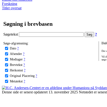
Forskning
Titler oversat
Søgning i brevbasen
Søgetekst
?
Søge-afgrænsning:
Hjæl
Dato
?
Der 
Afsender
?
Vil d
Modtager
?
søge
Brevtekst
?
Herkomst
?
Original Placering
?
Metatekst
?
Denne side er senest opdateret 13. november 2025 Netstedet er senest