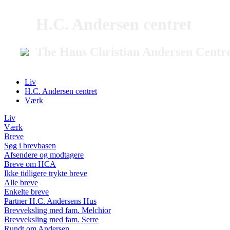
H.C. Andersen centret
The Hans Christian Andersen Centr
Liv
H.C. Andersen centret
Værk
Liv
Værk
Breve
Søg i brevbasen
Afsendere og modtagere
Breve om HCA
Ikke tidligere trykte breve
Alle breve
Enkelte breve
Partner H.C. Andersens Hus
Brevveksling med fam. Melchior
Brevveksling med fam. Serre
Rundt om Andersen