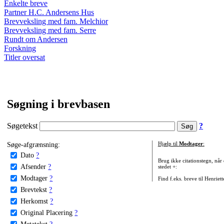
Enkelte breve
Partner H.C. Andersens Hus
Brevveksling med fam. Melchior
Brevveksling med fam. Serre
Rundt om Andersen
Forskning
Titler oversat
Søgning i brevbasen
Søgetekst
?
Søge-afgrænsning:
Hjælp til
Modtager
:
Dato
?
Brug ikke citationstegn, når
Afsender
?
stedet +:
Modtager
?
Find f.eks. breve til Henriet
Brevtekst
?
Herkomst
?
Original Placering
?
Metatekst
?