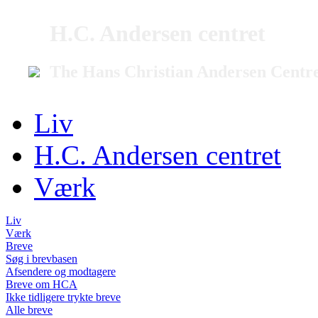
H.C. Andersen centret
The Hans Christian Andersen Centr
Liv
H.C. Andersen centret
Værk
Liv
Værk
Breve
Søg i brevbasen
Afsendere og modtagere
Breve om HCA
Ikke tidligere trykte breve
Alle breve