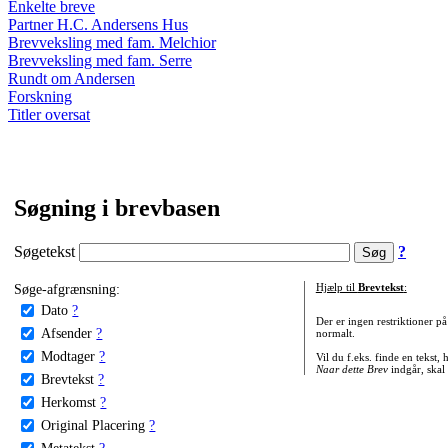
Enkelte breve
Partner H.C. Andersens Hus
Brevveksling med fam. Melchior
Brevveksling med fam. Serre
Rundt om Andersen
Forskning
Titler oversat
Søgning i brevbasen
Søgetekst
?
Søge-afgrænsning:
Hjælp til
Brevtekst
:
Dato
?
Der er ingen restriktioner p
Afsender
?
normalt.
Modtager
?
Vil du f.eks. finde en tekst,
Naar dette Brev
indgår, skal
Brevtekst
?
Herkomst
?
Original Placering
?
Metatekst
?