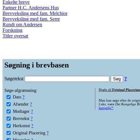
Enkelte breve
Partner H.C. Andersens Hus
Brevveksling med fam. Melchior
Brevveksling med fam. Serre
Rundt om Andersen
Forskning
Titler oversat
Søgning i brevbasen
Søgetekst
?
Søge-afgrænsning:
Hjælp til
Original Placering
Dato
?
Man kan søge efter de origi
Afsender
?
f.eks. være
Det Kongelige Bi
kongelig*
.
Modtager
?
Brevtekst
?
Herkomst
?
Original Placering
?
Metatekst
?