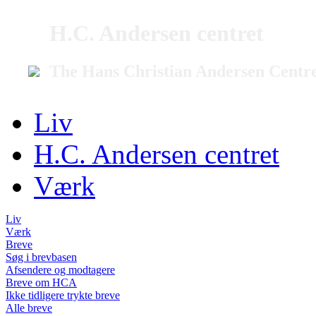
H.C. Andersen centret
The Hans Christian Andersen Centr
Liv
H.C. Andersen centret
Værk
Liv
Værk
Breve
Søg i brevbasen
Afsendere og modtagere
Breve om HCA
Ikke tidligere trykte breve
Alle breve