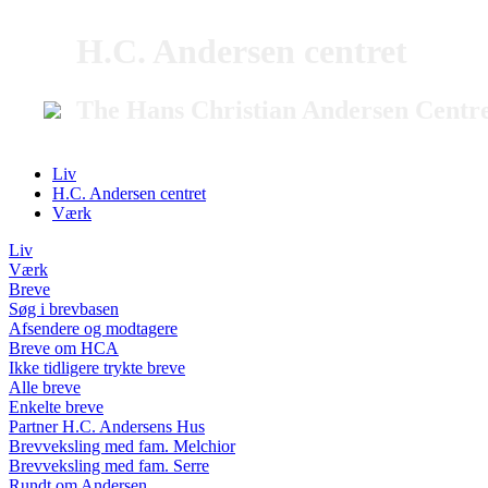
H.C. Andersen centret
The Hans Christian Andersen Centr
Liv
H.C. Andersen centret
Værk
Liv
Værk
Breve
Søg i brevbasen
Afsendere og modtagere
Breve om HCA
Ikke tidligere trykte breve
Alle breve
Enkelte breve
Partner H.C. Andersens Hus
Brevveksling med fam. Melchior
Brevveksling med fam. Serre
Rundt om Andersen