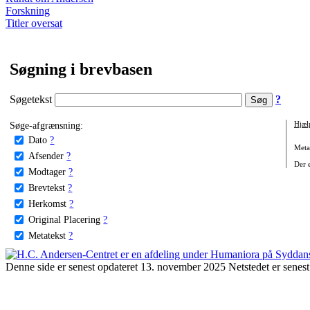
Forskning
Titler oversat
Søgning i brevbasen
Søgetekst
?
Søge-afgrænsning:
Hjæl
Dato
?
Metat
Afsender
?
Der e
Modtager
?
Brevtekst
?
Herkomst
?
Original Placering
?
Metatekst
?
Denne side er senest opdateret 13. november 2025 Netstedet er senest