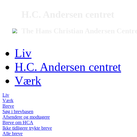
H.C. Andersen centret
The Hans Christian Andersen Centr
Liv
H.C. Andersen centret
Værk
Liv
Værk
Breve
Søg i brevbasen
Afsendere og modtagere
Breve om HCA
Ikke tidligere trykte breve
Alle breve