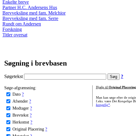
Enkelte breve
Partner H.C. Andersens Hus
Brevveksling med fam. Melchior
Brevveksling med fam. Serre
Rundt om Andersen
Forskning
Titler oversat
Søgning i brevbasen
Søgetekst
?
Søge-afgrænsning:
Hjælp til
Original Placering
Dato
?
Man kan søge efter de origi
Afsender
?
f.eks. være
Det Kongelige Bi
kongelig*
.
Modtager
?
Brevtekst
?
Herkomst
?
Original Placering
?
Metatekst
?