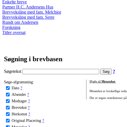
Enkelte breve
Partner H.C. Andersens Hus
Brevveksling med fam. Melchior
Brevveksling med fam. Serre
Rundt om Andersen
Forskning
Titler oversat
Søgning i brevbasen
Søgetekst
?
Søge-afgrænsning:
Hjælp til
Metatekst
:
Dato
?
Metatekst er forskellige reda
Afsender
?
Der er ingen restriktioner på
Modtager
?
Brevtekst
?
Herkomst
?
Original Placering
?
Metatekst
?