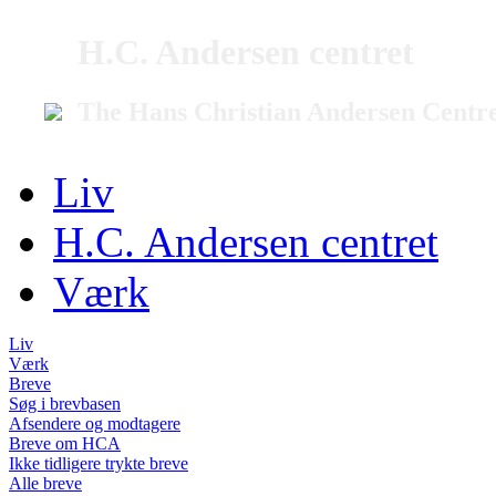
H.C. Andersen centret
The Hans Christian Andersen Centr
Liv
H.C. Andersen centret
Værk
Liv
Værk
Breve
Søg i brevbasen
Afsendere og modtagere
Breve om HCA
Ikke tidligere trykte breve
Alle breve