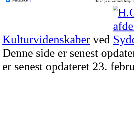
Det er på nuværende tidspun
Kulturvidenskaber
ved
Denne side er senest opdat
er senest opdateret 23. febr