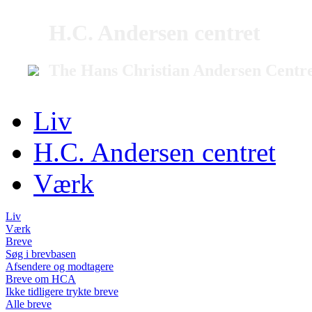
H.C. Andersen centret
The Hans Christian Andersen Centr
Liv
H.C. Andersen centret
Værk
Liv
Værk
Breve
Søg i brevbasen
Afsendere og modtagere
Breve om HCA
Ikke tidligere trykte breve
Alle breve