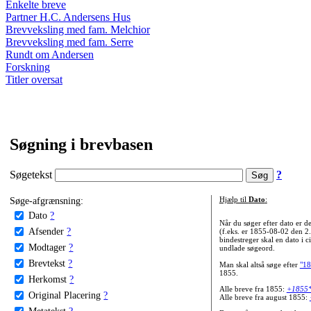
Enkelte breve
Partner H.C. Andersens Hus
Brevveksling med fam. Melchior
Brevveksling med fam. Serre
Rundt om Andersen
Forskning
Titler oversat
Søgning i brevbasen
Søgetekst
?
Søge-afgrænsning:
Hjælp til
Dato
:
Dato
?
Når du søger efter dato er
Afsender
?
(f.eks. er 1855-08-02 den 2
bindestreger skal en dato i c
Modtager
?
undlade søgeord.
Brevtekst
?
Man skal altså søge efter
"18
1855.
Herkomst
?
Alle breve fra 1855:
+1855
Original Placering
?
Alle breve fra august 1855:
Metatekst
?