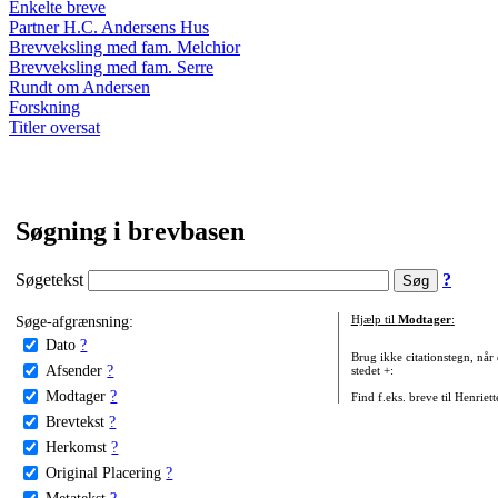
Enkelte breve
Partner H.C. Andersens Hus
Brevveksling med fam. Melchior
Brevveksling med fam. Serre
Rundt om Andersen
Forskning
Titler oversat
Søgning i brevbasen
Søgetekst
?
Søge-afgrænsning:
Hjælp til
Modtager
:
Dato
?
Brug ikke citationstegn, når
Afsender
?
stedet +:
Modtager
?
Find f.eks. breve til Henriet
Brevtekst
?
Herkomst
?
Original Placering
?
Metatekst
?