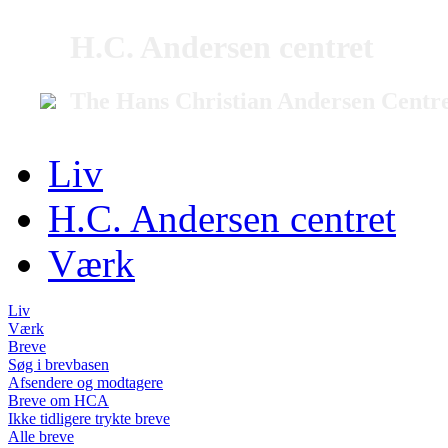
H.C. Andersen centret
The Hans Christian Andersen Centr
Liv
H.C. Andersen centret
Værk
Liv
Værk
Breve
Søg i brevbasen
Afsendere og modtagere
Breve om HCA
Ikke tidligere trykte breve
Alle breve