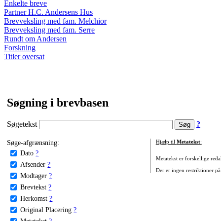
Enkelte breve
Partner H.C. Andersens Hus
Brevveksling med fam. Melchior
Brevveksling med fam. Serre
Rundt om Andersen
Forskning
Titler oversat
Søgning i brevbasen
Søgetekst
?
Søge-afgrænsning:
Hjælp til
Metatekst
:
Dato
?
Metatekst er forskellige reda
Afsender
?
Der er ingen restriktioner på
Modtager
?
Brevtekst
?
Herkomst
?
Original Placering
?
Metatekst
?