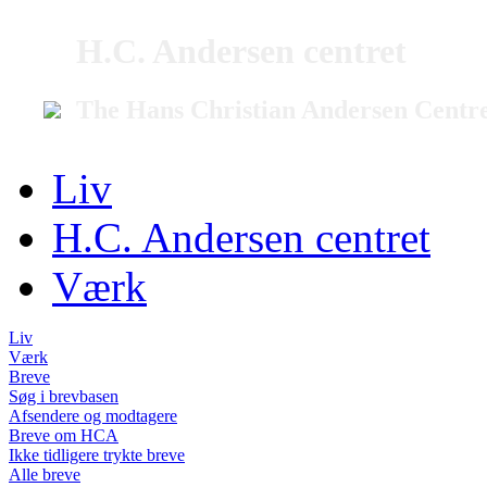
H.C. Andersen centret
The Hans Christian Andersen Centr
Liv
H.C. Andersen centret
Værk
Liv
Værk
Breve
Søg i brevbasen
Afsendere og modtagere
Breve om HCA
Ikke tidligere trykte breve
Alle breve