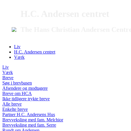
H.C. Andersen centret
The Hans Christian Andersen Centr
Liv
H.C. Andersen centret
Værk
Liv
Værk
Breve
Søg i brevbasen
Afsendere og modtagere
Breve om HCA
Ikke tidligere trykte breve
Alle breve
Enkelte breve
Partner H.C. Andersens Hus
Brevveksling med fam. Melchior
Brevveksling med fam. Serre
Rundt om Andersen