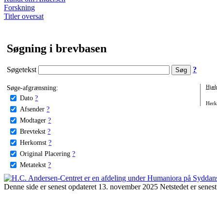
Forskning
Titler oversat
Søgning i brevbasen
Søgetekst
?
Søge-afgrænsning:
Hjæl
Dato
?
Herko
Afsender
?
Modtager
?
Brevtekst
?
Herkomst
?
Original Placering
?
Metatekst
?
Denne side er senest opdateret 13. november 2025 Netstedet er senest