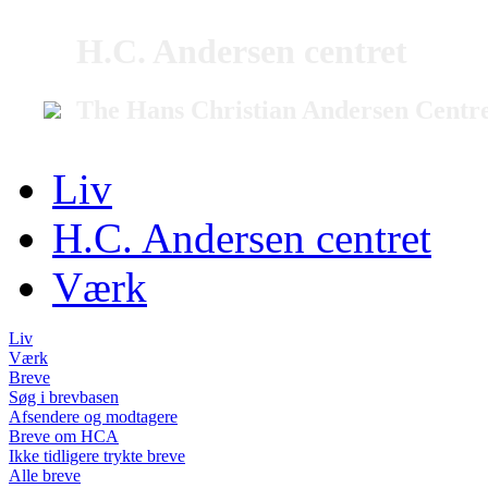
H.C. Andersen centret
The Hans Christian Andersen Centr
Liv
H.C. Andersen centret
Værk
Liv
Værk
Breve
Søg i brevbasen
Afsendere og modtagere
Breve om HCA
Ikke tidligere trykte breve
Alle breve