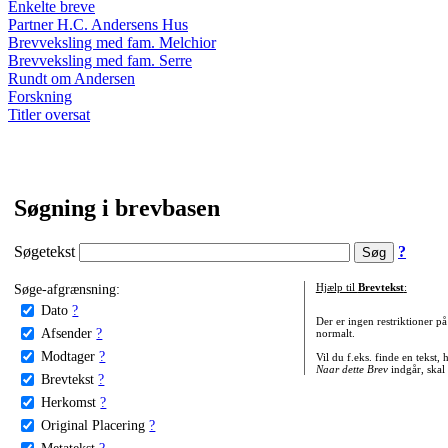
Enkelte breve
Partner H.C. Andersens Hus
Brevveksling med fam. Melchior
Brevveksling med fam. Serre
Rundt om Andersen
Forskning
Titler oversat
Søgning i brevbasen
Søgetekst
?
Søge-afgrænsning:
Hjælp til
Brevtekst
:
Dato
?
Der er ingen restriktioner p
Afsender
?
normalt.
Modtager
?
Vil du f.eks. finde en tekst,
Naar dette Brev
indgår, skal
Brevtekst
?
Herkomst
?
Original Placering
?
Metatekst
?