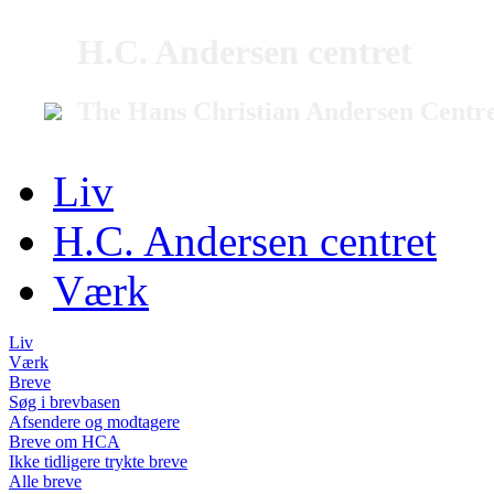
H.C. Andersen centret
The Hans Christian Andersen Centr
Liv
H.C. Andersen centret
Værk
Liv
Værk
Breve
Søg i brevbasen
Afsendere og modtagere
Breve om HCA
Ikke tidligere trykte breve
Alle breve