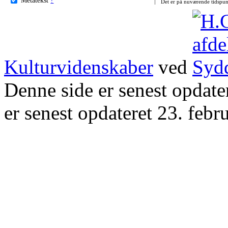
Det er på nuværende tidspun
Kulturvidenskaber
ved
Denne side er senest opdat
er senest opdateret 23. febr