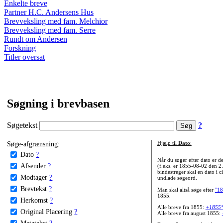
Enkelte breve
Partner H.C. Andersens Hus
Brevveksling med fam. Melchior
Brevveksling med fam. Serre
Rundt om Andersen
Forskning
Titler oversat
Søgning i brevbasen
Søgetekst
?
Søge-afgrænsning:
Hjælp til
Dato
:
Dato
?
Når du søger efter dato er
Afsender
?
(f.eks. er 1855-08-02 den 2
bindestreger skal en dato i c
Modtager
?
undlade søgeord.
Brevtekst
?
Man skal altså søge efter
"18
1855.
Herkomst
?
Alle breve fra 1855:
+1855
Original Placering
?
Alle breve fra august 1855:
Metatekst
?